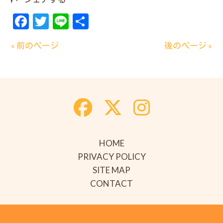
Facebook
Twitter
Line
共
有
« 前のページ
後のページ »
HOME
PRIVACY POLICY
SITE MAP
CONTACT